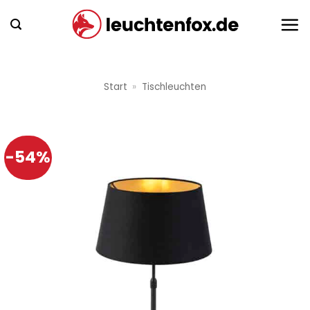
Zum
Inhalt
springen
Start
»
Tischleuchten
-54%