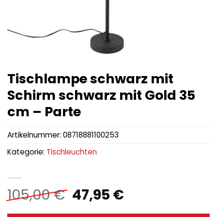
Tischlampe schwarz mit
Schirm schwarz mit Gold 35
cm – Parte
Artikelnummer:
08718881100253
Kategorie:
Tischleuchten
Ursprünglicher
Aktueller
105,00
€
47,95
€
Preis
Preis