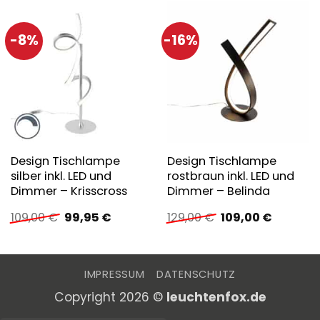
-8%
-16%
Design Tischlampe
Design Tischlampe
silber inkl. LED und
rostbraun inkl. LED und
Dimmer – Krisscross
Dimmer – Belinda
Ursprünglicher
Aktueller
Ursprünglicher
Aktuelle
109,00
€
99,95
€
129,00
€
109,00
€
Preis
Preis
Preis
Preis
war:
ist:
war:
ist:
109,00 €
99,95 €.
129,00 €
109,00 €
IMPRESSUM
DATENSCHUTZ
Copyright 2026 ©
leuchtenfox.de