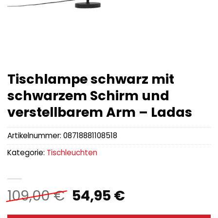
Tischlampe schwarz mit
schwarzem Schirm und
verstellbarem Arm – Ladas
Artikelnummer:
08718881108518
Kategorie:
Tischleuchten
Ursprünglicher
Aktueller
109,00
€
54,95
€
Preis
Preis