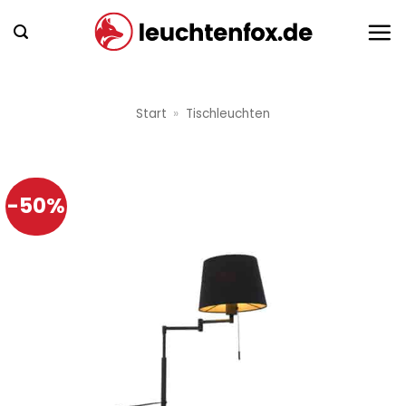
Zum
Inhalt
springen
Start
»
Tischleuchten
-50%