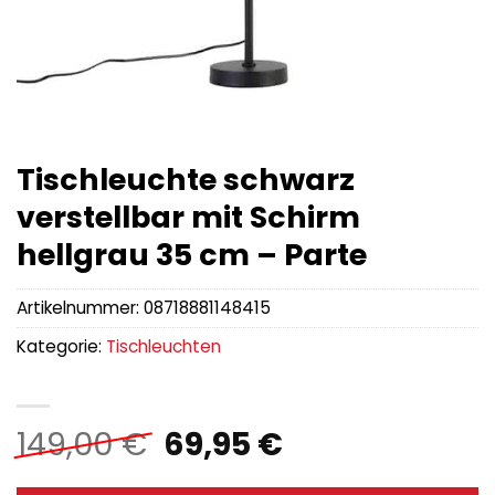
Tischleuchte schwarz
verstellbar mit Schirm
hellgrau 35 cm – Parte
Artikelnummer:
08718881148415
Kategorie:
Tischleuchten
Ursprünglicher
Aktueller
149,00
€
69,95
€
Preis
Preis