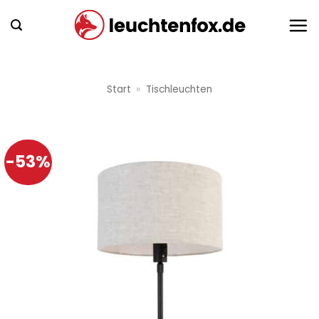
Zum
Inhalt
springen
Start
»
Tischleuchten
-53%