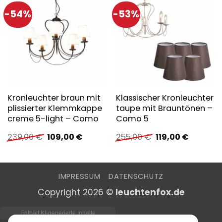
-54%
-53%
Kronleuchter braun mit
Klassischer Kronleuchter
plissierter Klemmkappe
taupe mit Brauntönen –
creme 5-light – Como
Como 5
Ursprünglicher
Aktueller
Ursprünglicher
Aktuelle
239,00
€
109,00
€
255,00
€
119,00
€
Preis
Preis
Preis
Preis
war:
ist:
war:
ist:
239,00 €
109,00 €.
255,00 €
119,00 €.
IMPRESSUM
DATENSCHUTZ
Copyright 2026 ©
leuchtenfox.de