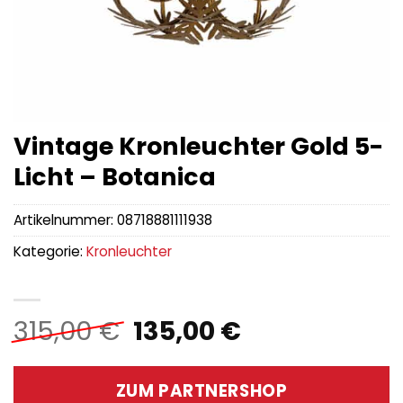
Vintage Kronleuchter Gold 5-
Licht – Botanica
Artikelnummer:
08718881111938
Kategorie:
Kronleuchter
Ursprünglicher
Aktueller
315,00
€
135,00
€
Preis
Preis
war:
ist:
ZUM PARTNERSHOP