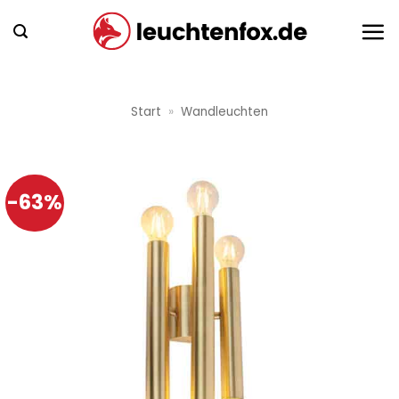
Zum
Inhalt
springen
Start
»
Wandleuchten
-63%