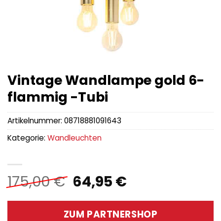
Vintage Wandlampe gold 6-
flammig -Tubi
Artikelnummer:
08718881091643
Kategorie:
Wandleuchten
Ursprünglicher
Aktueller
175,00
€
64,95
€
Preis
Preis
war:
ist:
ZUM PARTNERSHOP