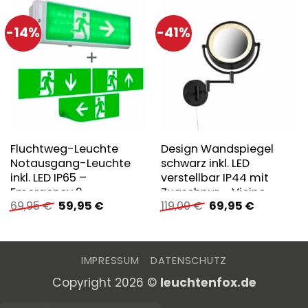
-14%
-41%
Fluchtweg-Leuchte
Design Wandspiegel
Notausgang-Leuchte
schwarz inkl. LED
inkl. LED IP65 –
verstellbar IP44 mit
Emergency 2
Zugschnur – Vicino
Ursprünglicher
Aktueller
Ursprünglicher
Aktueller
69,95
€
59,95
€
119,00
€
69,95
€
Preis
Preis
Preis
Preis
war:
ist:
war:
ist:
69,95 €
59,95 €.
119,00 €
69,95 €.
IMPRESSUM
DATENSCHUTZ
Copyright 2026 ©
leuchtenfox.de