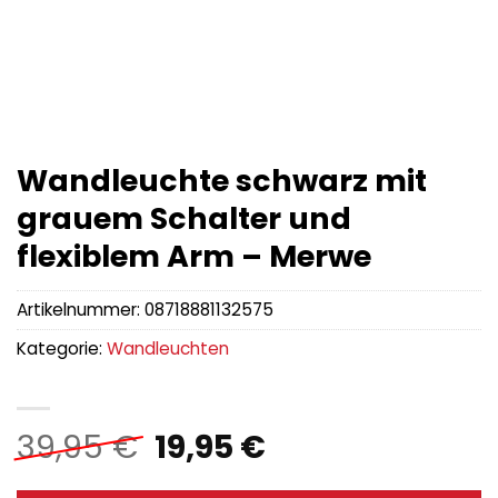
Wandleuchte schwarz mit
grauem Schalter und
flexiblem Arm – Merwe
Artikelnummer:
08718881132575
Kategorie:
Wandleuchten
Ursprünglicher
Aktueller
39,95
€
19,95
€
Preis
Preis