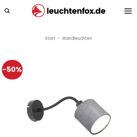
Zum
Inhalt
springen
Start
»
Wandleuchten
-50%